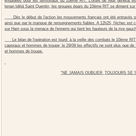
engagées pour les territoriaux du 10ème RIT. L'ordre de repli général e
tenan tdéjà Saint Quentin, les groupes épars du 10ème RIT se dirigent su
Dès le début de l'action les mouvements français ont été entravés par l'
ainsi que par le manque de renseignements fiables. A 12h25, l'échec est c
sur Ham sous la menace de l'ennemi qui tient les hauteurs de la rive gauc
Le bilan de l'opération est lourd: à la veille des combats le 10ème RIT c
caporaux et hommes de troupe; le 29/09 les effectifs ne sont plus que de 1
et hommes de troupe.
"NE JAMAIS OUBLIER ,TOUJOURS SE 