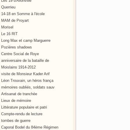
Les 19 d'Allonville
Querrieu
14-18 en Somme à l'école
MAM de Proyart
Morisel
Le 16 RIT
Long Max et camp Marguerre
Pozières shadows
Centre Social de Roye
anniversaire de la bataille de
Moislains 1914-2012
visite de Monsieur Kader Arif
Léon Trouvain, un héros frança
mémoires oubliés, soldats sauv
Artisanat de tranchée
Lieux de mémoire
Littérature populaire et patri
Compte-rendu de lecture
tombes de guerre
Caporal Bodel du 84ème Régimen