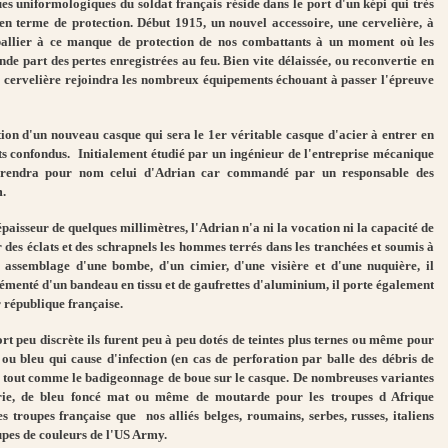
ues uniformologiques du soldat français réside dans le port d'un képi qui très
é en terme de protection. Début 1915, un nouvel accessoire, une cervelière, à
 pallier à ce manque de protection de nos combattants à un moment où les
ande part des pertes enregistrées au feu. Bien vite délaissée, ou reconvertie en
a cervelière rejoindra les nombreux équipements échouant à passer l'épreuve
tion d'un nouveau casque qui sera le 1er véritable casque d'acier à entrer en
nts confondus. Initialement étudié par un ingénieur de l'entreprise mécanique
 prendra pour nom celui d'Adrian car commandé par un responsable des
.
isseur de quelques millimètres, l'Adrian n'a ni la vocation ni la capacité de
er des éclats et des schrapnels les hommes terrés dans les tranchées et soumis à
assemblage d'une bombe, d'un cimier, d'une visière et d'une nuquière, il
émenté d'un bandeau en tissu et de gaufrettes d'aluminium, il porte également
r république française.
ort peu discrète ils furent peu à peu dotés de teintes plus ternes ou même pour
ou bleu qui cause d'infection (en cas de perforation par balle des débris de
rdit tout comme le badigeonnage de boue sur le casque. De nombreuses variantes
lerie, de bleu foncé mat ou même de moutarde pour les troupes d Afrique
s troupes française que nos alliés belges, roumains, serbes, russes, italiens
oupes de couleurs de l'US Army.