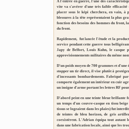
A l'entrée en guerre, l'une des caractéristiq
vite va s'avérer d'une très faible efficacit
placer sous le képi cherchera, en vain, à
blessures à la tête représentaient la plus gr
fonction des besoins des hommes du front, l
du front.
Rapidement, fut lancée l'étude et la produc
service pendant cette guerre tous belligéra
Japy de Belfort, Louis Kuhn, le casque
approvisionnements militaires du même nom
D'un poids moyen de 700 grammes et d'une épa
stopper un tir direct, il vise plutôt à protég
d'incessants bombardements. Fabriqué par 
comporte également un intérieur en cuir agr
un insigne d'arme portant les lettres RF pou
D'abord peint en une teinte bleue brillante f
un temps d'un couvre-casque en tissu beige 
tissus se logeaient dans les plaies) fut inte
de teintes de bleu horizon, de gris artil
coexistèrent. L'Adrian équipa tout autant le
dans une fabrication locale, ainsi que les tr