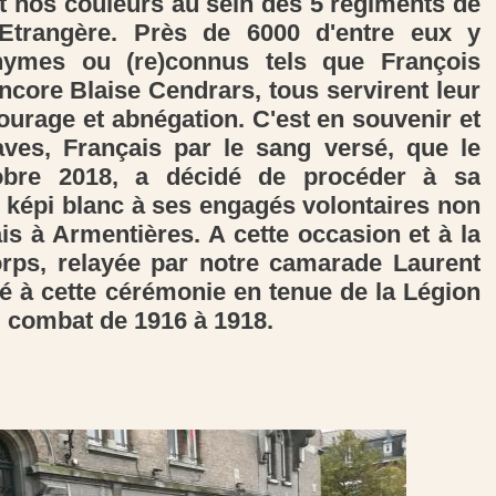
nt nos couleurs au sein des 5 régiments de
Etrangère. Près de 6000 d'entre eux y
onymes ou (re)connus tels que François
ncore Blaise Cendrars, tous servirent leur
ourage et abnégation. C'est en souvenir et
es, Français par le sang versé, que le
bre 2018, a décidé de procéder à sa
képi blanc à ses engagés volontaires non
s à Armentières. A cette occasion et à la
rps, relayée par notre camarade Laurent
é à cette cérémonie en tenue de la Légion
au combat de 1916 à 1918.