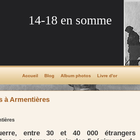
14-18 en somme
Accueil
Blog
Album photos
Livre d'or
s à Armentières
tières
erre, entre 30 et 40 000 étrangers