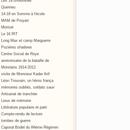
Les 19 d'Allonville
Querrieu
14-18 en Somme à l'école
MAM de Proyart
Morisel
Le 16 RIT
Long Max et camp Marguerre
Pozières shadows
Centre Social de Roye
anniversaire de la bataille de
Moislains 1914-2012
visite de Monsieur Kader Arif
Léon Trouvain, un héros frança
mémoires oubliés, soldats sauv
Artisanat de tranchée
Lieux de mémoire
Littérature populaire et patri
Compte-rendu de lecture
tombes de guerre
Caporal Bodel du 84ème Régimen