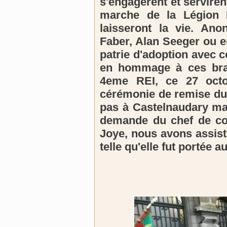
s'engagèrent et servire
marche de la Légion 
laisseront la vie. An
Faber, Alan Seeger ou e
patrie d'adoption avec c
en hommage à ces brav
4eme REI, ce 27 octo
cérémonie de remise du 
pas à Castelnaudary mai
demande du chef de co
Joye, nous avons assist
telle qu'elle fut portée 