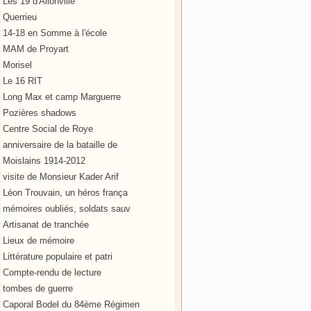
Les 19 d'Allonville
Querrieu
14-18 en Somme à l'école
MAM de Proyart
Morisel
Le 16 RIT
Long Max et camp Marguerre
Pozières shadows
Centre Social de Roye
anniversaire de la bataille de
Moislains 1914-2012
visite de Monsieur Kader Arif
Léon Trouvain, un héros frança
mémoires oubliés, soldats sauv
Artisanat de tranchée
Lieux de mémoire
Littérature populaire et patri
Compte-rendu de lecture
tombes de guerre
Caporal Bodel du 84ème Régimen