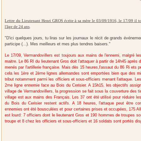
Lettre du Lieutenant Henri GROS écrite à sa mère le 03/09/1916, le 17/09 il
l'âge de 24 ans
.
"D'ici quelques jours, tu liras sur les journaux le récit de grands événeme
participe (...). Mes meilleurs et mes plus tendres baisers."
Le 17/09, Vermandovillers est toujours aux mains de l'ennemi, malgré les
maitre. Le 86 RI du lieutenant Gros doit l'attaquer à partir de 14h45 après d
menés par l'artillerie française. Mais dès 15 heures,l'assaut du 86 Ri ets
cela les 1ère et 2ème lignes allemandes sont emportées bien que des mit
tribut notamment parmi les officiers et sous-officiers menant l'attaque. Les
2me ligne ennemie face au Bois du Cerisier. A 15h15, les objectifs assign
village de Vermandovillers, la progression se fait sous la couverture des t
village est aux mains des Français. Les 37 ont été utilisé pour réduire l
du Bois du Cerisier restent actifs. A 18 heures, l'attaque peut être
ennemies ont été bousculées et pour certaines prises et occupées, 175 Al
est lourd: 7 officiers dont le lieutenant Gros et 190 hommes de troupes 
troupe et 8 chez les officiers et sous-officiers et 16 soldats sont portés di