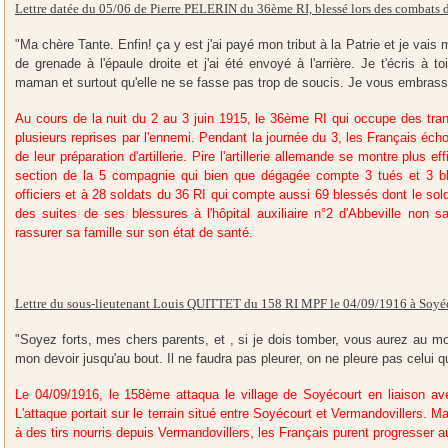
Lettre datée du 05/06 de Pierre PELERIN du 36ème RI, blessé lors des combats 
"Ma chère Tante. Enfin! ça y est j'ai payé mon tribut à la Patrie et je vais
de grenade à l'épaule droite et j'ai été envoyé à l'arrière. Je t'écris à 
maman et surtout qu'elle ne se fasse pas trop de soucis. Je vous embras
Au cours de la nuit du 2 au 3 juin 1915, le 36ème RI qui occupe des tran
plusieurs reprises par l'ennemi. Pendant la journée du 3, les Français écho
de leur préparation d'artillerie. Pire l'artillerie allemande se montre plus 
section de la 5 compagnie qui bien que dégagée compte 3 tués et 3 b
officiers et à 28 soldats du 36 RI qui compte aussi 69 blessés dont le sold
des suites de ses blessures à l'hôpital auxiliaire n°2 d'Abbeville non s
rassurer sa famille sur son état de santé.
Lettre du sous-lieutenant Louis QUITTET du 158 RI MPF le 04/09/1916 à Soyé
"Soyez forts, mes chers parents, et , si je dois tomber, vous aurez au moi
mon devoir jusqu'au bout. Il ne faudra pas pleurer, on ne pleure pas celui q
Le 04/09/1916, le 158ème attaqua le village de Soyécourt en liaison av
L'attaque portait sur le terrain situé entre Soyécourt et Vermandovillers. 
à des tirs nourris depuis Vermandovillers, les Français purent progresser a