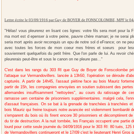
Lettre écrite le 03/09/1916 par Guy de BOYER de FONSCOLOMBE, MPF le 04
"Hélas! vous pleurerez en lisant ces lignes: votre fils sera mort pour la
ma mort est d epenser à votre peine, pauvre chère maman; je ne serai plus
seria mort après avoir reconquis un epu de notre sol d eFrance; on ne peut
avec toutes les forces de mon coeur mes frères et soeurs pour lesque
souviennent quelquefois du petit frère. Que l'on parle de lui. Au revoir ch
pleurerais peut-être et sous le canon on ne pleure pas..."
C'est dans les rangs du 303 RI que Guy de Boyer de Fonscolombe prit
l'attaque sur Vermandovillers. lancée à 13h50, l'opération se déroule d'
capturés. A partir de 14h45, l'assaut piétine face au bois Mauriz fortem
partir de 15h, les compagnies envoyées en soutien subissent des pertes
allemandes insuffisamment "nettoyées", au cours du ratissage de c
ramasse uen centaine de prisonniers supplémentaires. malgré cela, l'ennem
d'assaut françaises. On se bat à la grenade de tranchées à tranchées et 
bois Mauriz qui freine toujours notre avancée est violemment bombardé de
s'emparent du bois où ils firent encore 30 prisonniers et décomptèrent de
du tir de destruction. A la nuit tombée, les Français occupent une partie 
lourd pour cette seule journée du 04/09/1916 pour le 303 RI: 80 tués, 125
de Vermandovillers continueront et le 17/09 c'est le lieutenant Henri Gros 