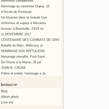
mémoires canadiennes
Hommage au canonnier Dupuy, 10
A l'école de Pontavert
Un Alsacien dans la Grande Gue
Uniformes et vapeur à Mézières
bivouac à Brenouille, 23/24 se
11 NOVEMBRE 2017
CENTENAIRE DES COMBATS DE GRIV
Bataille du Matz, Mélicocq, ju
HOMMAGE AUX BRITULIENS
Hommage interallié, Pont Saint
De l'Aisne à la Marne, 26 juil
JOHN B. CROAK
Prêtre et soldat, hommage à Je
Intéractif
Blog
Album photo
Livre d'or