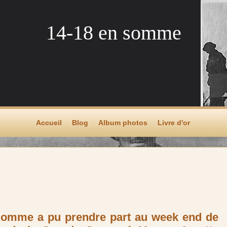
14-18 en somme
Accueil
Blog
Album photos
Livre d'or
 Somme a pu prendre part au week end de