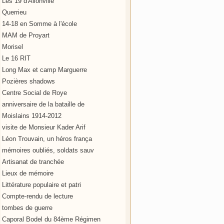
Les 19 d'Allonville
Querrieu
14-18 en Somme à l'école
MAM de Proyart
Morisel
Le 16 RIT
Long Max et camp Marguerre
Pozières shadows
Centre Social de Roye
anniversaire de la bataille de
Moislains 1914-2012
visite de Monsieur Kader Arif
Léon Trouvain, un héros frança
mémoires oubliés, soldats sauv
Artisanat de tranchée
Lieux de mémoire
Littérature populaire et patri
Compte-rendu de lecture
tombes de guerre
Caporal Bodel du 84ème Régimen