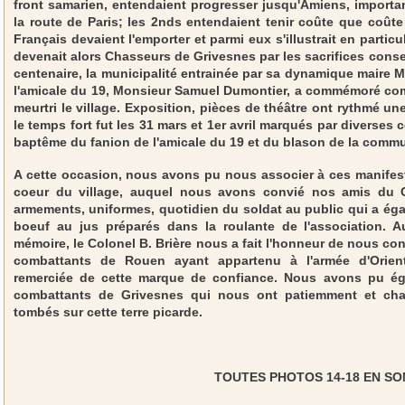
front samarien, entendaient progresser jusqu'Amiens, important
la route de Paris; les 2nds entendaient tenir coûte que coûte
Français devaient l'emporter et parmi eux s'illustrait en partic
devenait alors Chasseurs de Grivesnes par les sacrifices consen
centenaire, la municipalité entrainée par sa dynamique maire 
l'amicale du 19, Monsieur Samuel Dumontier, a commémoré comme
meurtri le village. Exposition, pièces de théâtre ont rythmé 
le temps fort fut les 31 mars et 1er avril marqués par diverses c
baptême du fanion de l'amicale du 19 et du blason de la comm
A cette occasion, nous avons pu nous associer à ces manifes
coeur du village, auquel nous avons convié nos amis du C
armements, uniformes, quotidien du soldat au public qui a ég
boeuf au jus préparés dans la roulante de l'association. 
mémoire, le Colonel B. Brière nous a fait l'honneur de nous co
combattants de Rouen ayant appartenu à l'armée d'Orient,
remerciée de cette marque de confiance. Nous avons pu éga
combattants de Grivesnes qui nous ont patiemment et chal
tombés sur cette terre picarde.
TOUTES PHOTOS 14-18 EN S