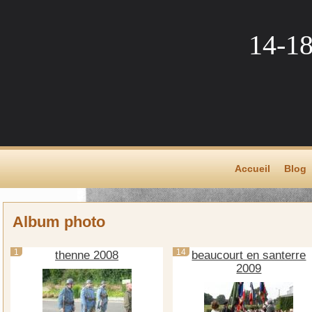
14-1
Accueil
Blog
Album photo
1
14
thenne 2008
beaucourt en santerre
2009