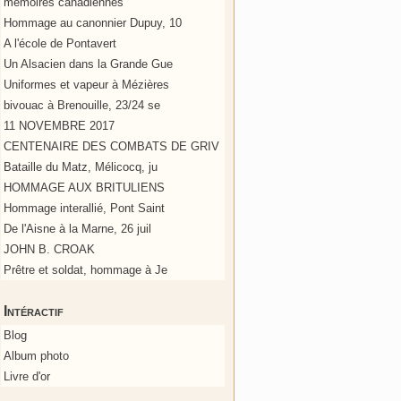
mémoires canadiennes
Hommage au canonnier Dupuy, 10
A l'école de Pontavert
Un Alsacien dans la Grande Gue
Uniformes et vapeur à Mézières
bivouac à Brenouille, 23/24 se
11 NOVEMBRE 2017
CENTENAIRE DES COMBATS DE GRIV
Bataille du Matz, Mélicocq, ju
HOMMAGE AUX BRITULIENS
Hommage interallié, Pont Saint
De l'Aisne à la Marne, 26 juil
JOHN B. CROAK
Prêtre et soldat, hommage à Je
Intéractif
Blog
Album photo
Livre d'or