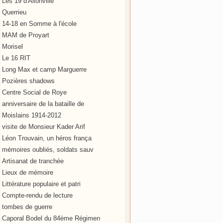
Les 19 d'Allonville
Querrieu
14-18 en Somme à l'école
MAM de Proyart
Morisel
Le 16 RIT
Long Max et camp Marguerre
Pozières shadows
Centre Social de Roye
anniversaire de la bataille de
Moislains 1914-2012
visite de Monsieur Kader Arif
Léon Trouvain, un héros frança
mémoires oubliés, soldats sauv
Artisanat de tranchée
Lieux de mémoire
Littérature populaire et patri
Compte-rendu de lecture
tombes de guerre
Caporal Bodel du 84ème Régimen