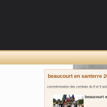
beaucourt en santerre 
commémoration des combats du 8 et 9 août 1
beaucourt e