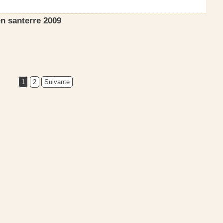
n santerre 2009
1
2
Suivante