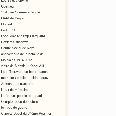
Les 19 d'Allonville
Querrieu
14-18 en Somme à l'école
MAM de Proyart
Morisel
Le 16 RIT
Long Max et camp Marguerre
Pozières shadows
Centre Social de Roye
anniversaire de la bataille de
Moislains 1914-2012
visite de Monsieur Kader Arif
Léon Trouvain, un héros frança
mémoires oubliés, soldats sauv
Artisanat de tranchée
Lieux de mémoire
Littérature populaire et patri
Compte-rendu de lecture
tombes de guerre
Caporal Bodel du 84ème Régimen