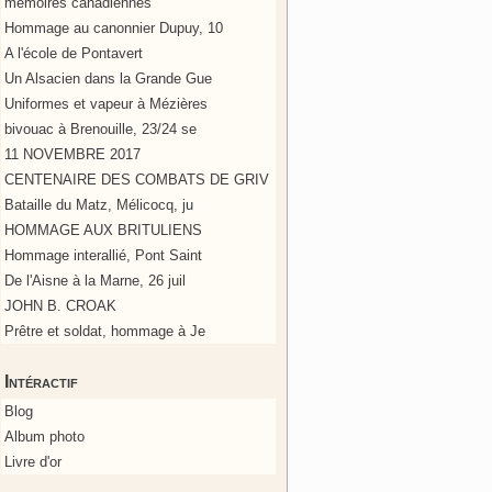
mémoires canadiennes
Hommage au canonnier Dupuy, 10
A l'école de Pontavert
Un Alsacien dans la Grande Gue
Uniformes et vapeur à Mézières
bivouac à Brenouille, 23/24 se
11 NOVEMBRE 2017
CENTENAIRE DES COMBATS DE GRIV
Bataille du Matz, Mélicocq, ju
HOMMAGE AUX BRITULIENS
Hommage interallié, Pont Saint
De l'Aisne à la Marne, 26 juil
JOHN B. CROAK
Prêtre et soldat, hommage à Je
Intéractif
Blog
Album photo
Livre d'or