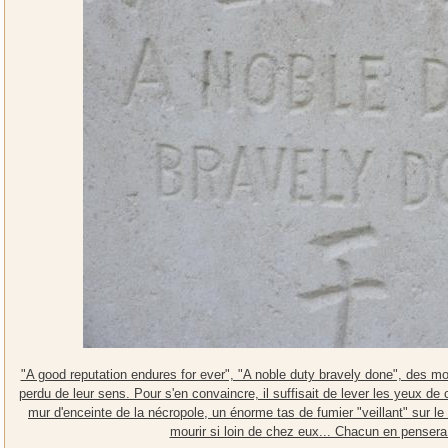
"A good reputation endures for ever", "A noble duty bravely done", des mo
perdu de leur sens. Pour s'en convaincre, il suffisait de lever les yeux de
mur d'enceinte de la nécropole, un énorme tas de fumier "veillant" sur
mourir si loin de chez eux... Chacun en pensera 