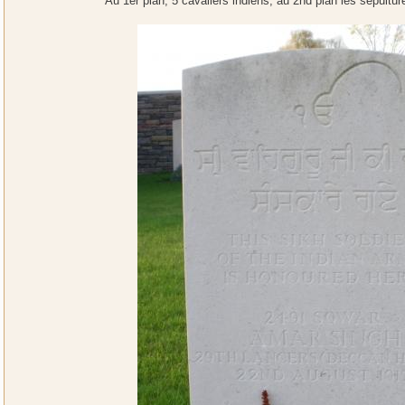
Au 1er plan, 5 cavaliers indiens, au 2nd plan les sépultu