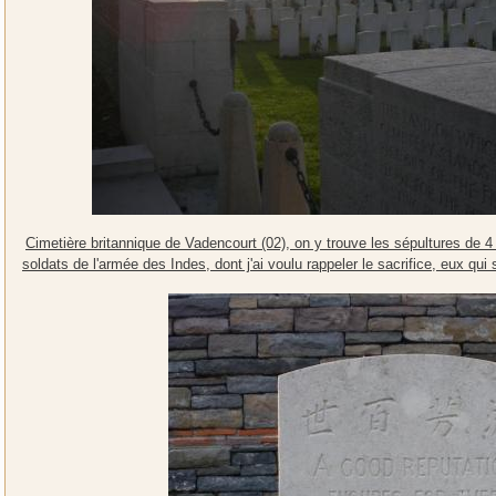
Cimetière britannique de Vadencourt (02), on y trouve les sépultures de 4
soldats de l'armée des Indes, dont j'ai voulu rappeler le sacrifice, eux qui