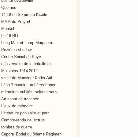
Les 19 d'Allonville
Querrieu
14-18 en Somme à l'école
MAM de Proyart
Morisel
Le 16 RIT
Long Max et camp Marguerre
Pozières shadows
Centre Social de Roye
anniversaire de la bataille de
Moislains 1914-2012
visite de Monsieur Kader Arif
Léon Trouvain, un héros frança
mémoires oubliés, soldats sauv
Artisanat de tranchée
Lieux de mémoire
Littérature populaire et patri
Compte-rendu de lecture
tombes de guerre
Caporal Bodel du 84ème Régimen