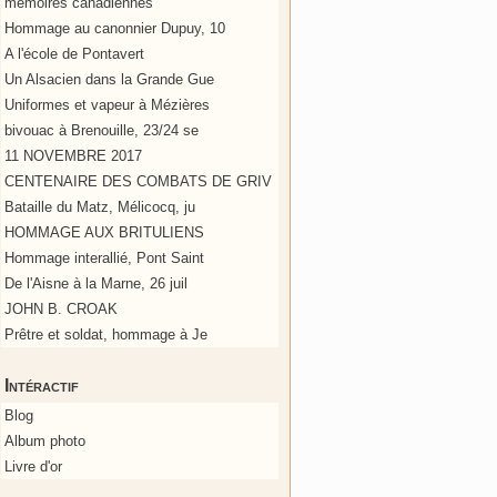
mémoires canadiennes
Hommage au canonnier Dupuy, 10
A l'école de Pontavert
Un Alsacien dans la Grande Gue
Uniformes et vapeur à Mézières
bivouac à Brenouille, 23/24 se
11 NOVEMBRE 2017
CENTENAIRE DES COMBATS DE GRIV
Bataille du Matz, Mélicocq, ju
HOMMAGE AUX BRITULIENS
Hommage interallié, Pont Saint
De l'Aisne à la Marne, 26 juil
JOHN B. CROAK
Prêtre et soldat, hommage à Je
Intéractif
Blog
Album photo
Livre d'or