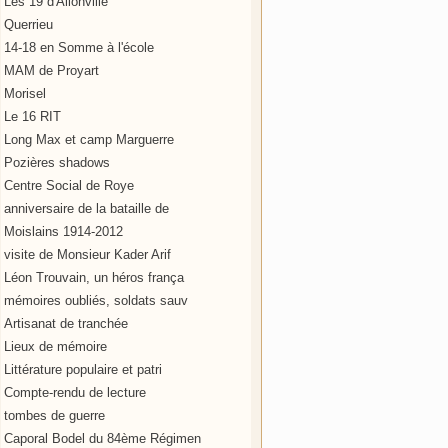
Les 19 d'Allonville
Querrieu
14-18 en Somme à l'école
MAM de Proyart
Morisel
Le 16 RIT
Long Max et camp Marguerre
Pozières shadows
Centre Social de Roye
anniversaire de la bataille de
Moislains 1914-2012
visite de Monsieur Kader Arif
Léon Trouvain, un héros frança
mémoires oubliés, soldats sauv
Artisanat de tranchée
Lieux de mémoire
Littérature populaire et patri
Compte-rendu de lecture
tombes de guerre
Caporal Bodel du 84ème Régimen