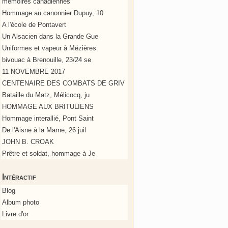
mémoires canadiennes
Hommage au canonnier Dupuy, 10
A l'école de Pontavert
Un Alsacien dans la Grande Gue
Uniformes et vapeur à Mézières
bivouac à Brenouille, 23/24 se
11 NOVEMBRE 2017
CENTENAIRE DES COMBATS DE GRIV
Bataille du Matz, Mélicocq, ju
HOMMAGE AUX BRITULIENS
Hommage interallié, Pont Saint
De l'Aisne à la Marne, 26 juil
JOHN B. CROAK
Prêtre et soldat, hommage à Je
Intéractif
Blog
Album photo
Livre d'or