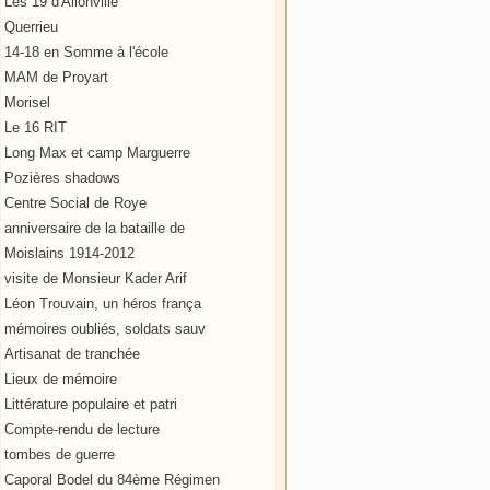
Les 19 d'Allonville
Querrieu
14-18 en Somme à l'école
MAM de Proyart
Morisel
Le 16 RIT
Long Max et camp Marguerre
Pozières shadows
Centre Social de Roye
anniversaire de la bataille de
Moislains 1914-2012
visite de Monsieur Kader Arif
Léon Trouvain, un héros frança
mémoires oubliés, soldats sauv
Artisanat de tranchée
Lieux de mémoire
Littérature populaire et patri
Compte-rendu de lecture
tombes de guerre
Caporal Bodel du 84ème Régimen