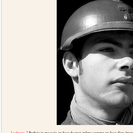
Ludovic
" Parfois je me vois en face de moi-même comme en face d'un étran