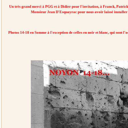
Un très grand merci à PGG et à Didier pour l'invitation, à Franck, Patrick
Monsieur Jean D'Esquayrac pour nous avoir laissé installer 
Photos 14-18 en Somme à l'exception de celles en noir et blanc, qui sont l