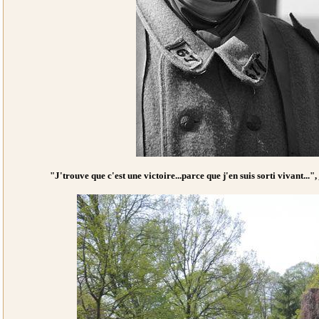
"J'trouve que c'est une victoire...parce que j'en suis sorti vivant...",