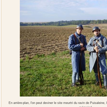
En arrière-plan, l'on peut deviner le site meurtri du ravin de Puisaleine,