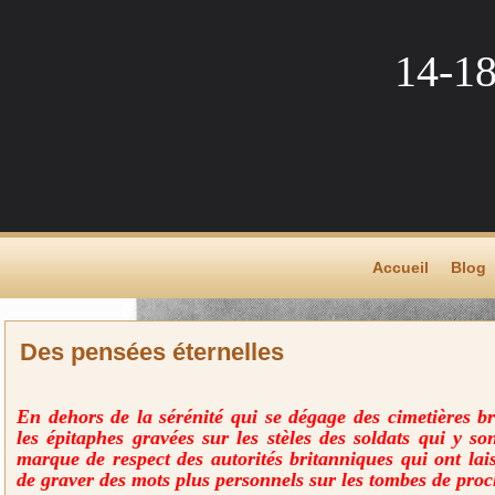
14-1
Accueil
Blog
Des pensées éternelles
En dehors de la sérénité qui se dégage des cimetières br
les épitaphes gravées sur les stèles des soldats qui y so
marque de respect des autorités britanniques qui ont lais
de graver des mots plus personnels sur les tombes de proc