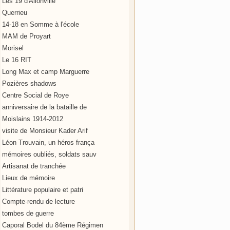
Les 19 d'Allonville
Querrieu
14-18 en Somme à l'école
MAM de Proyart
Morisel
Le 16 RIT
Long Max et camp Marguerre
Pozières shadows
Centre Social de Roye
anniversaire de la bataille de
Moislains 1914-2012
visite de Monsieur Kader Arif
Léon Trouvain, un héros frança
mémoires oubliés, soldats sauv
Artisanat de tranchée
Lieux de mémoire
Littérature populaire et patri
Compte-rendu de lecture
tombes de guerre
Caporal Bodel du 84ème Régimen