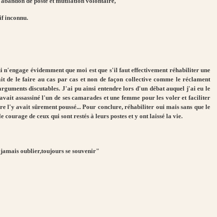
andon de poste et mutilation volontaire,
f inconnu.
i n'engage évidemment que moi est que s'il faut effectivement réhabiliter une
it de le faire au cas par cas et non de façon collective comme le réclament
rguments discutables. J'ai pu ainsi entendre lors d'un débat auquel j'ai eu le
e avait assassiné l'un de ses camarades et une femme pour les voler et faciliter
ire l'y avait sûrement poussé... Pour conclure, réhabiliter oui mais sans que le
e courage de ceux qui sont restés à leurs postes et y ont laissé la vie.
 jamais oublier,toujours se souvenir"