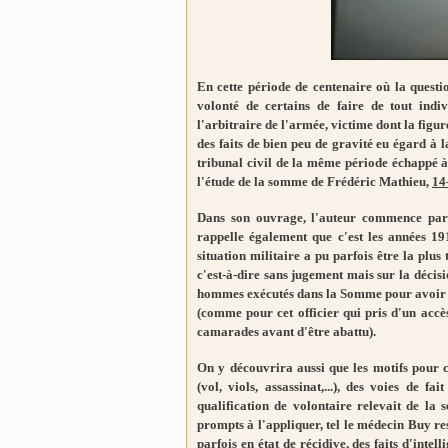
En cette période de centenaire où la questio
volonté de certains de faire de tout indi
l'arbitraire de l'armée, victime dont la figu
des faits de bien peu de gravité eu égard à l
tribunal civil de la même période échappé à u
l'étude de la somme de Frédéric Mathieu,
14-
Dans son ouvrage, l'auteur commence par r
rappelle également que c'est les années 191
situation militaire a pu parfois être la plus
c'est-à-dire sans jugement mais sur la décis
hommes exécutés dans la Somme pour avoir ét
(comme pour cet officier qui pris d'un accès 
camarades avant d'être abattu).
On y découvrira aussi que les motifs pour 
(vol, viols, assassinat,...), des voies de fa
qualification de volontaire relevait de la 
prompts à l'appliquer, tel le médecin Buy res
parfois en état de récidive, des faits d'inte