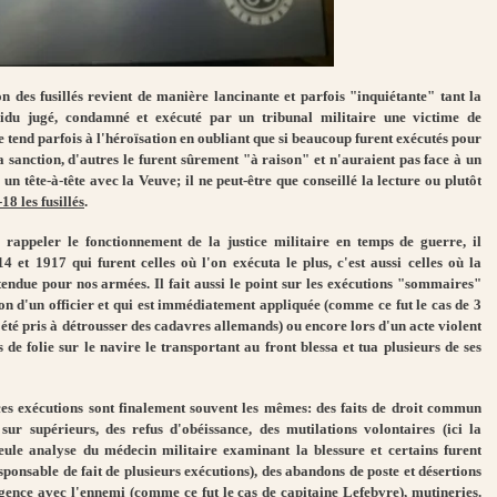
n des fusillés revient de manière lancinante et parfois "inquiétante" tant la
vidu jugé, condamné et exécuté par un tribunal militaire une victime de
re tend parfois à l'héroïsation en oubliant que si beaucoup furent exécutés pour
a sanction, d'autres le furent sûrement "à raison" et n'auraient pas face à un
n tête-à-tête avec la Veuve; il ne peut-être que conseillé la lecture ou plutôt
18 les fusillés
.
appeler le fonctionnement de la justice militaire en temps de guerre, il
4 et 1917 qui furent celles où l'on exécuta le plus, c'est aussi celles où la
 tendue pour nos armées. Il fait aussi le point sur les exécutions "sommaires"
ion d'un officier et qui est immédiatement appliquée (comme ce fut le cas de 3
é pris à détrousser des cadavres allemands) ou encore lors d'un acte violent
de folie sur le navire le transportant au front blessa et tua plusieurs de ses
ces exécutions sont finalement souvent les mêmes: des faits de droit commun
it sur supérieurs, des refus d'obéissance, des mutilations volontaires (ici la
seule analyse du médecin militaire examinant la blessure et certains furent
ponsable de fait de plusieurs exécutions), des abandons de poste et désertions
lligence avec l'ennemi (comme ce fut le cas de capitaine Lefebvre), mutineries.