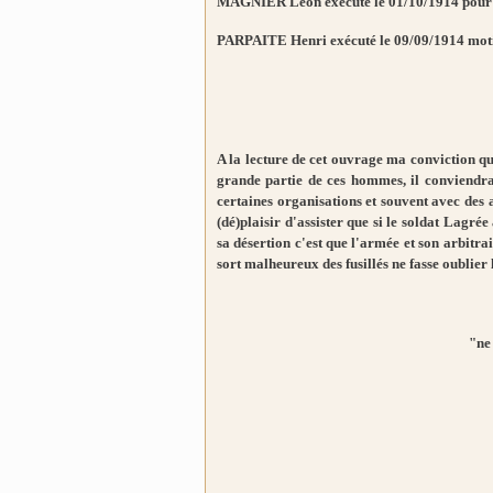
MAGNIER Léon exécuté le 01/10/1914 pour ab
PARPAITE Henri exécuté le 09/09/1914 moti
A la lecture de cet ouvrage ma conviction qu
grande partie de ces hommes, il conviendra
certaines organisations et souvent avec des a
(dé)plaisir d'assister que si le soldat Lagré
sa désertion c'est que l'armée et son arbitra
sort malheureux des fusillés ne fasse oublier l
"ne