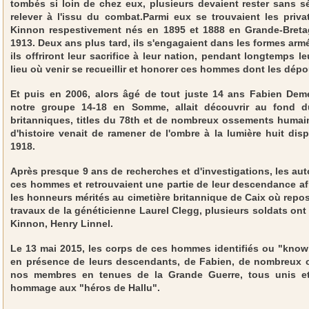
tombés si loin de chez eux, plusieurs devaient rester sans sé
relever à l'issu du combat.Parmi eux se trouvaient les priv
Kinnon respestivement nés en 1895 et 1888 en Grande-Bret
1913. Deux ans plus tard, ils s'engagaient dans les formes arm
ils offriront leur sacrifice à leur nation, pendant longtemps l
lieu où venir se recueillir et honorer ces hommes dont les dépo
Et puis en 2006, alors âgé de tout juste 14 ans Fabien Dem
notre groupe 14-18 en Somme, allait découvrir au fond du 
britanniques, titles du 78th et de nombreux ossements humai
d'histoire venait de ramener de l'ombre à la lumière huit di
1918.
Après presque 9 ans de recherches et d'investigations, les au
ces hommes et retrouvaient une partie de leur descendance af
les honneurs mérités au cimetière britannique de Caix où repo
travaux de la généticienne Laurel Clegg, plusieurs soldats ont p
Kinnon, Henry Linnel.
Le 13 mai 2015, les corps de ces hommes identifiés ou "kno
en présence de leurs descendants, de Fabien, de nombreux o
nos membres en tenues de la Grande Guerre, tous unis et 
hommage aux "héros de Hallu".