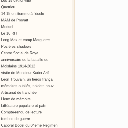
Les 19 d'Allonville
Querrieu
14-18 en Somme à l'école
MAM de Proyart
Morisel
Le 16 RIT
Long Max et camp Marguerre
Pozières shadows
Centre Social de Roye
anniversaire de la bataille de
Moislains 1914-2012
visite de Monsieur Kader Arif
Léon Trouvain, un héros frança
mémoires oubliés, soldats sauv
Artisanat de tranchée
Lieux de mémoire
Littérature populaire et patri
Compte-rendu de lecture
tombes de guerre
Caporal Bodel du 84ème Régimen