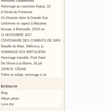
mémoires canadiennes
Hommage au canonnier Dupuy, 10
A l'école de Pontavert
Un Alsacien dans la Grande Gue
Uniformes et vapeur à Mézières
bivouac à Brenouille, 23/24 se
11 NOVEMBRE 2017
CENTENAIRE DES COMBATS DE GRIV
Bataille du Matz, Mélicocq, ju
HOMMAGE AUX BRITULIENS
Hommage interallié, Pont Saint
De l'Aisne à la Marne, 26 juil
JOHN B. CROAK
Prêtre et soldat, hommage à Je
Intéractif
Blog
Album photo
Livre d'or