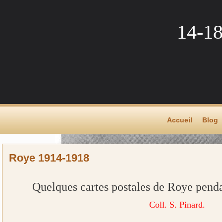
14-1
Accueil
Blog
Roye 1914-1918
Quelques cartes postales de Roye pendan
Coll. S. Pinard.