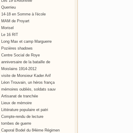
Les 19 d'Allonville
Querrieu
14-18 en Somme à l'école
MAM de Proyart
Morisel
Le 16 RIT
Long Max et camp Marguerre
Pozières shadows
Centre Social de Roye
anniversaire de la bataille de
Moislains 1914-2012
visite de Monsieur Kader Arif
Léon Trouvain, un héros frança
mémoires oubliés, soldats sauv
Artisanat de tranchée
Lieux de mémoire
Littérature populaire et patri
Compte-rendu de lecture
tombes de guerre
Caporal Bodel du 84ème Régimen