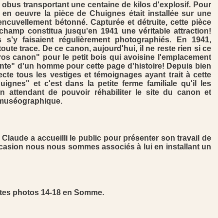
 obus transportant une centaine de kilos d'explosif. Pour
 en oeuvre la pièce de Chuignes était installée sur une
encuvellement bétonné. Capturée et détruite, cette pièce
 champ constitua jusqu'en 1941 une véritable attraction!
s'y faisaient régulièrement photographiés. En 1941,
oute trace. De ce canon, aujourd'hui, il ne reste rien si ce
gros canon" pour le petit bois qui avoisine l'emplacement
ante" d'un homme pour cette page d'histoire! Depuis bien
te tous les vestiges et témoignages ayant trait à cette
nes" et c'est dans la petite ferme familiale qu'il les
en attendant de pouvoir réhabiliter le site du canon et
 muséographique.
Claude a accueilli le public pour présenter son travail de
ccasion nous nous sommes associés à lui en installant un
tes photos 14-18 en Somme.