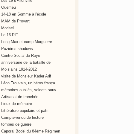
Les 19 d'Allonville
Querrieu
14-18 en Somme à l'école
MAM de Proyart
Morisel
Le 16 RIT
Long Max et camp Marguerre
Pozières shadows
Centre Social de Roye
anniversaire de la bataille de
Moislains 1914-2012
visite de Monsieur Kader Arif
Léon Trouvain, un héros frança
mémoires oubliés, soldats sauv
Artisanat de tranchée
Lieux de mémoire
Littérature populaire et patri
Compte-rendu de lecture
tombes de guerre
Caporal Bodel du 84ème Régimen