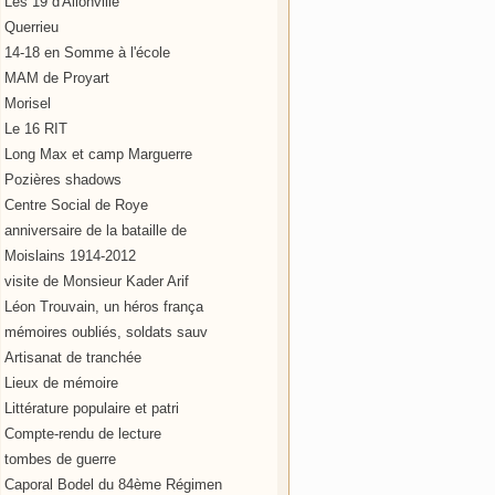
Les 19 d'Allonville
Querrieu
14-18 en Somme à l'école
MAM de Proyart
Morisel
Le 16 RIT
Long Max et camp Marguerre
Pozières shadows
Centre Social de Roye
anniversaire de la bataille de
Moislains 1914-2012
visite de Monsieur Kader Arif
Léon Trouvain, un héros frança
mémoires oubliés, soldats sauv
Artisanat de tranchée
Lieux de mémoire
Littérature populaire et patri
Compte-rendu de lecture
tombes de guerre
Caporal Bodel du 84ème Régimen