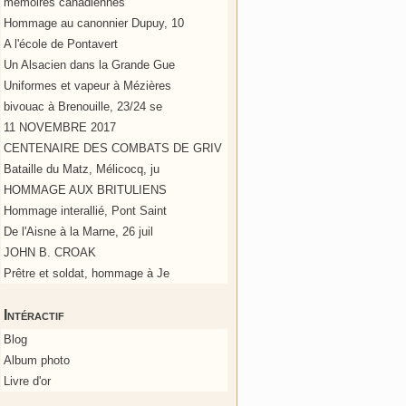
mémoires canadiennes
Hommage au canonnier Dupuy, 10
A l'école de Pontavert
Un Alsacien dans la Grande Gue
Uniformes et vapeur à Mézières
bivouac à Brenouille, 23/24 se
11 NOVEMBRE 2017
CENTENAIRE DES COMBATS DE GRIV
Bataille du Matz, Mélicocq, ju
HOMMAGE AUX BRITULIENS
Hommage interallié, Pont Saint
De l'Aisne à la Marne, 26 juil
JOHN B. CROAK
Prêtre et soldat, hommage à Je
Intéractif
Blog
Album photo
Livre d'or