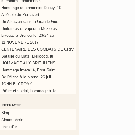
mémoires canadiennes
Hommage au canonnier Dupuy, 10
A l'école de Pontavert
Un Alsacien dans la Grande Gue
Uniformes et vapeur à Mézières
bivouac à Brenouille, 23/24 se
11 NOVEMBRE 2017
CENTENAIRE DES COMBATS DE GRIV
Bataille du Matz, Mélicocq, ju
HOMMAGE AUX BRITULIENS
Hommage interallié, Pont Saint
De l'Aisne à la Marne, 26 juil
JOHN B. CROAK
Prêtre et soldat, hommage à Je
Intéractif
Blog
Album photo
Livre d'or