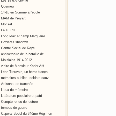
Les 19 d'Allonville
Querrieu
14-18 en Somme à l'école
MAM de Proyart
Morisel
Le 16 RIT
Long Max et camp Marguerre
Pozières shadows
Centre Social de Roye
anniversaire de la bataille de
Moislains 1914-2012
visite de Monsieur Kader Arif
Léon Trouvain, un héros frança
mémoires oubliés, soldats sauv
Artisanat de tranchée
Lieux de mémoire
Littérature populaire et patri
Compte-rendu de lecture
tombes de guerre
Caporal Bodel du 84ème Régimen