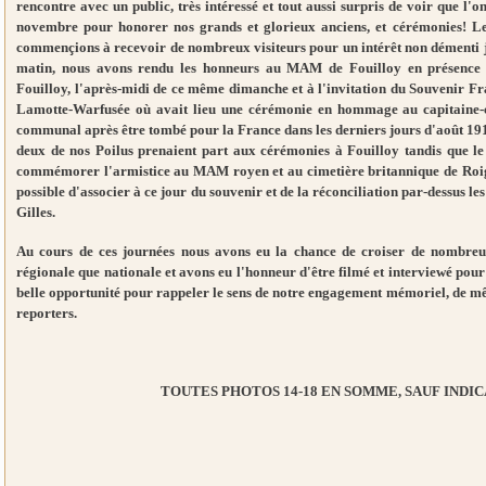
rencontre avec un public, très intéressé et tout aussi surpris de voir que l'on
novembre pour honorer nos grands et glorieux anciens, et cérémonies! Le 
commençions à recevoir de nombreux visiteurs pour un intérêt non démenti 
matin, nous avons rendu les honneurs au MAM de Fouilloy en présence
Fouilloy, l'après-midi de ce même dimanche et à l'invitation du Souvenir 
Lamotte-Warfusée où avait lieu une cérémonie en hommage au capitaine-c
communal après être tombé pour la France dans les derniers jours d'août 191
deux de nos Poilus prenaient part aux cérémonies à Fouilloy tandis que le
commémorer l'armistice au MAM royen et au cimetière britannique de Roiglis
possible d'associer à ce jour du souvenir et de la réconciliation par-dessus le
Gilles.
Au cours de ces journées nous avons eu la chance de croiser de nombreux 
régionale que nationale et avons eu l'honneur d'être filmé et interviewé pour
belle opportunité pour rappeler le sens de notre engagement mémoriel, de mê
reporters.
TOUTES PHOTOS 14-18 EN SOMME, SAUF INDI