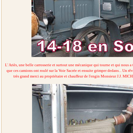
L' Ariès, une belle carrosserie et surtout une mécanique qui tourne et qui nous a
que ces camions ont roulé sur la Voie Sacrée et ensuite grimper dedans... Un rê
très grand merci au propriétaire et chauffeur de l'engin Monsieur J.J. MIC