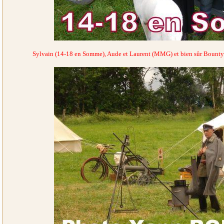
Sylvain (14-18 en Somme), Aude et Laurent (MMG) et bien sûr Bounty