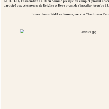
Le 11.11.11, l'association 14-18 en Somme presque au complet (étaient absen
participé aux cérémonies de Roiglise et Roye avant de s'installer jusqu'au 13
Toutes photos 14-18 en Somme, merci à Charlotte et Emma