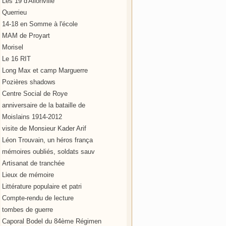
Les 19 d'Allonville
Querrieu
14-18 en Somme à l'école
MAM de Proyart
Morisel
Le 16 RIT
Long Max et camp Marguerre
Pozières shadows
Centre Social de Roye
anniversaire de la bataille de
Moislains 1914-2012
visite de Monsieur Kader Arif
Léon Trouvain, un héros frança
mémoires oubliés, soldats sauv
Artisanat de tranchée
Lieux de mémoire
Littérature populaire et patri
Compte-rendu de lecture
tombes de guerre
Caporal Bodel du 84ème Régimen