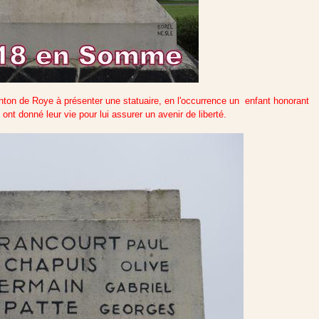
anton de Roye à présenter une statuaire, en l'occurrence un enfant honorant
ont donné leur vie pour lui assurer un avenir de liberté.