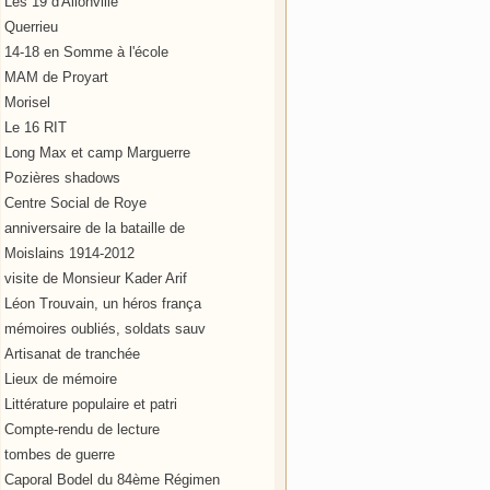
Les 19 d'Allonville
Querrieu
14-18 en Somme à l'école
MAM de Proyart
Morisel
Le 16 RIT
Long Max et camp Marguerre
Pozières shadows
Centre Social de Roye
anniversaire de la bataille de
Moislains 1914-2012
visite de Monsieur Kader Arif
Léon Trouvain, un héros frança
mémoires oubliés, soldats sauv
Artisanat de tranchée
Lieux de mémoire
Littérature populaire et patri
Compte-rendu de lecture
tombes de guerre
Caporal Bodel du 84ème Régimen