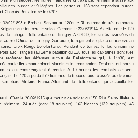
ue comme un succès, les lignes françaises ont avancé, l'ennemi a laissé aux
ailleuses lourdes et 9 légères. Les pertes du 153 sont cependant lourdes
ont Chapuis-Roux tombé le 07/07.
le 02/02/1893 à Ercheu. Servant au 120ème RI, comme de très nombreux
n Belgique que tombera le soldat Germain le 22/08/1914. A cette date le 120
ges de Lahage, Bellefontaine et Tintigny. A 09H30, les unités avancées du
ois au Sud-Ouest de Tintigny. Sur ordre, le régiment se place en réserve au
ntaine, Croix-Rouge-Bellefontaine. Pendant ce temps, le feu ennemi ne
pertes aux Français (au 2ème bataillon du 120 tous les capitaines sont tués
e renforcer les défenses autour de Bellefontaine qui, à 14h30, est
née par le lieutenant-colonel Mangin et le commandant Deshons qui ont su
ommes qui commençaient à reculer. A 19 heures les combats cessent,
Français. Le 120 a perdu 879 hommes de troupes tués, blessés ou disparus.
Cimetière Militaire Franco-Allemand de Bellefontaine qui accueille les
euil. C'est le 26/09/1915 que mourut ce soldat du 150 RI à Saint-Hilaire le
 régiment 24 tués (dont 18 troupiers), 162 blessés (132 troupiers), 45