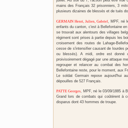
juillet. Au soir du 7, l'action peut être v
mains des Français 32 prisonniers, 3 mitr
plusieurs dizaines de blessés et de tués d
GERMAIN Henri, Julien, Gabriel
, MPF, né 
enfants du canton, c'est à Bellefontaine e
se trouvait aux alentours des villages bel
régiment sont prises à partie depuis les b
croisement des routes de Lahage-Bellefo
cesse de s'intensifier causant de lourdes 
ou blessés). A midi, ordre est donné d
proivisoirement dégagé par une attaque me
regrouper et relancer au combat des h
Bellefontaine reste, pour le moment, aux 
Le soldat Germain repose aujourd'hui au 
dépouilles de 527 Français.
PATTE Georges
, MPF, né le 03/09/1885 à Br
Grand lors de combats qui coûtérent à ce
disparus dont 43 hommes de troupe.