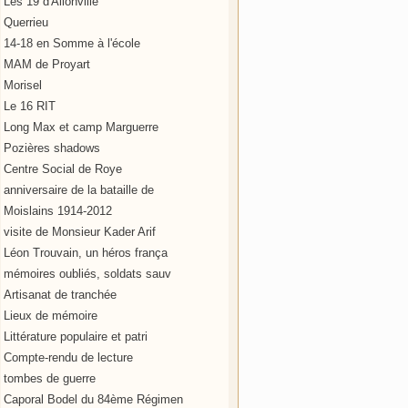
Les 19 d'Allonville
Querrieu
14-18 en Somme à l'école
MAM de Proyart
Morisel
Le 16 RIT
Long Max et camp Marguerre
Pozières shadows
Centre Social de Roye
anniversaire de la bataille de
Moislains 1914-2012
visite de Monsieur Kader Arif
Léon Trouvain, un héros frança
mémoires oubliés, soldats sauv
Artisanat de tranchée
Lieux de mémoire
Littérature populaire et patri
Compte-rendu de lecture
tombes de guerre
Caporal Bodel du 84ème Régimen