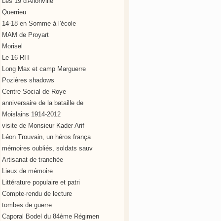
Les 19 d'Allonville
Querrieu
14-18 en Somme à l'école
MAM de Proyart
Morisel
Le 16 RIT
Long Max et camp Marguerre
Pozières shadows
Centre Social de Roye
anniversaire de la bataille de
Moislains 1914-2012
visite de Monsieur Kader Arif
Léon Trouvain, un héros frança
mémoires oubliés, soldats sauv
Artisanat de tranchée
Lieux de mémoire
Littérature populaire et patri
Compte-rendu de lecture
tombes de guerre
Caporal Bodel du 84ème Régimen