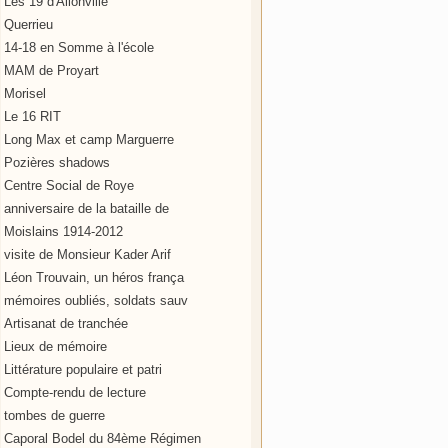
Les 19 d'Allonville
Querrieu
14-18 en Somme à l'école
MAM de Proyart
Morisel
Le 16 RIT
Long Max et camp Marguerre
Pozières shadows
Centre Social de Roye
anniversaire de la bataille de
Moislains 1914-2012
visite de Monsieur Kader Arif
Léon Trouvain, un héros frança
mémoires oubliés, soldats sauv
Artisanat de tranchée
Lieux de mémoire
Littérature populaire et patri
Compte-rendu de lecture
tombes de guerre
Caporal Bodel du 84ème Régimen