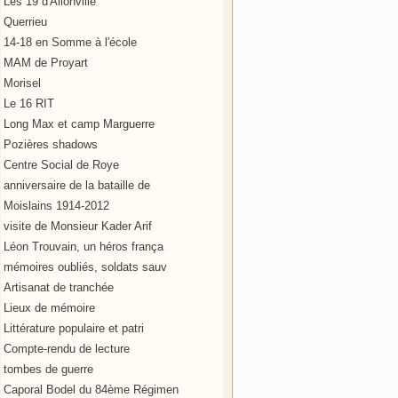
Les 19 d'Allonville
Querrieu
14-18 en Somme à l'école
MAM de Proyart
Morisel
Le 16 RIT
Long Max et camp Marguerre
Pozières shadows
Centre Social de Roye
anniversaire de la bataille de
Moislains 1914-2012
visite de Monsieur Kader Arif
Léon Trouvain, un héros frança
mémoires oubliés, soldats sauv
Artisanat de tranchée
Lieux de mémoire
Littérature populaire et patri
Compte-rendu de lecture
tombes de guerre
Caporal Bodel du 84ème Régimen