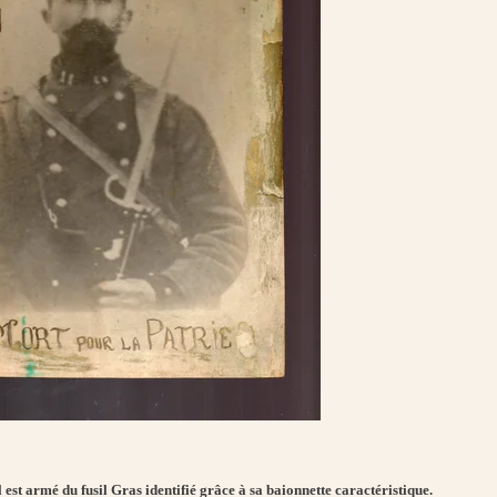
 est armé du fusil Gras identifié grâce à sa baionnette caractéristique.