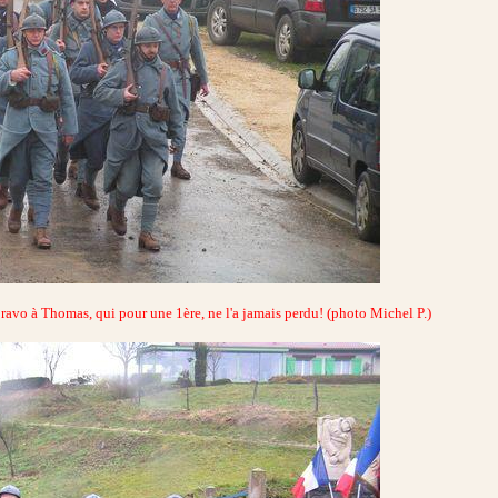
 bravo à Thomas, qui pour une 1ère, ne l'a jamais perdu! (photo Michel P.)