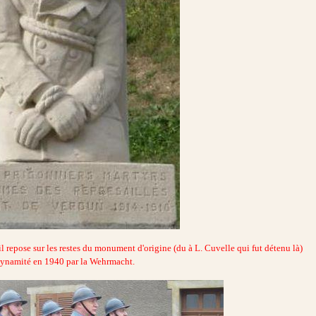
 repose sur les restes du monument d'origine (du à L. Cuvelle qui fut détenu là)
ynamité en 1940 par la Wehrmacht.