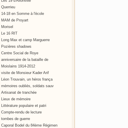
Les 19 d'Allonville
Querrieu
14-18 en Somme à l'école
MAM de Proyart
Morisel
Le 16 RIT
Long Max et camp Marguerre
Pozières shadows
Centre Social de Roye
anniversaire de la bataille de
Moislains 1914-2012
visite de Monsieur Kader Arif
Léon Trouvain, un héros frança
mémoires oubliés, soldats sauv
Artisanat de tranchée
Lieux de mémoire
Littérature populaire et patri
Compte-rendu de lecture
tombes de guerre
Caporal Bodel du 84ème Régimen