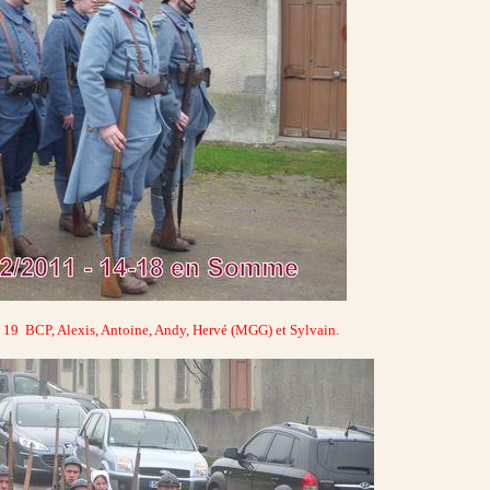
u 19 BCP, Alexis, Antoine, Andy, Hervé (MGG) et Sylvain.